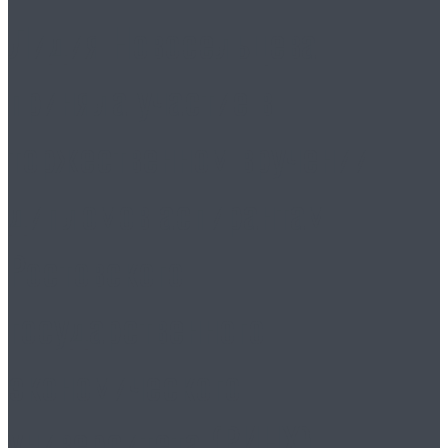
Лидия Новосельцева
приняла участие в
торжественном вручении
дипломов аспирантам
Ростовского
государственного
экономического
университета (РИНХ)