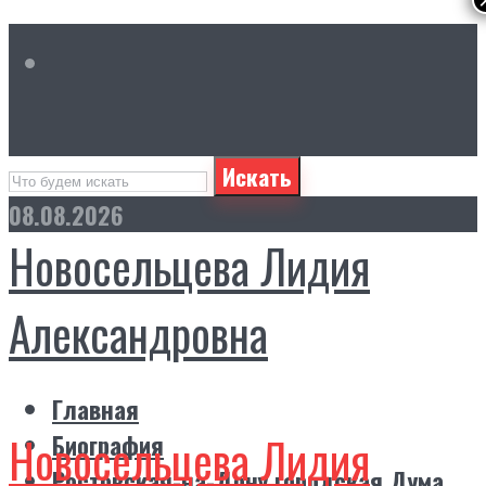
Искать
08.08.2026
Новосельцева Лидия
Александровна
Главная
Новосельцева Лидия
Биография
Ростовская-на-Дону городская Дума