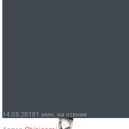
Контакты
Лидия Новосел
участниками а
нашего двора»
14.05.2018
1 мин. на чтение