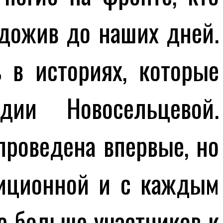
 дожив до наших дней.
 в историях, которые
дии Новосельцевой.
проведена впервые, но
диционной и с каждым
е больше участников к