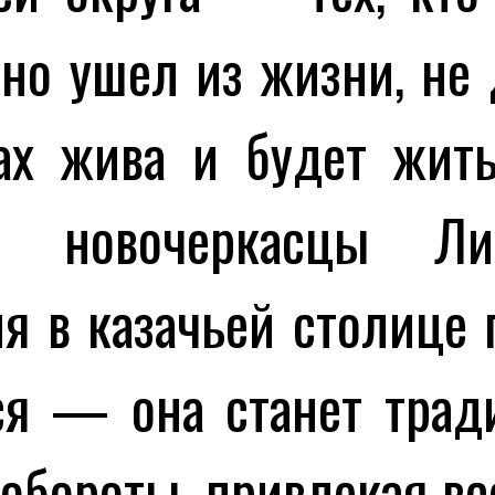
но ушел из жизни, не
ах жива и будет жить
ь новочеркасцы Ли
я в казачьей столице 
ся — она станет тра
 обороты, привлекая вс