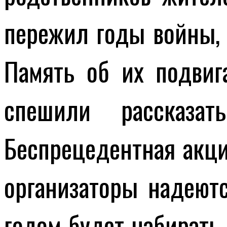
пережил годы войны, 
Память об их подвиг
спешили рассказат
Беспрецедентная акци
организаторы надеют
годом будет набирать