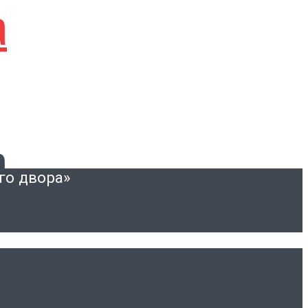
а
а
го двора»