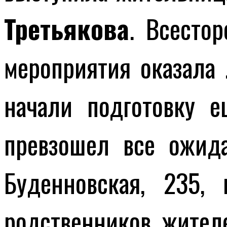
Третьякова
. Всесто
мероприятия оказала
начали подготовку 
превзошел все ожид
Буденновская, 235,
родственников жител