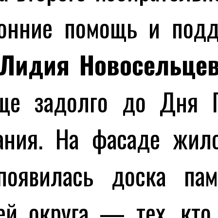
ронние помощь и под
Лидия Новосельце
еще задолго до Дня П
ания. На фасаде жило
 появилась доска па
ей округа — тех, кто 