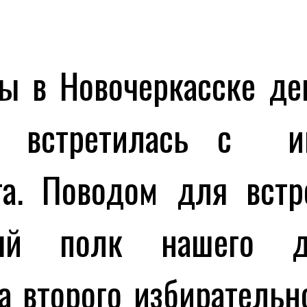
ы в Новочеркасске де
а встретилась с ин
га. Поводом для вст
ный полк нашего дв
 второго избирательн