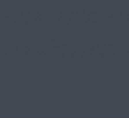
ьцева встретил
кции «Бессмерт