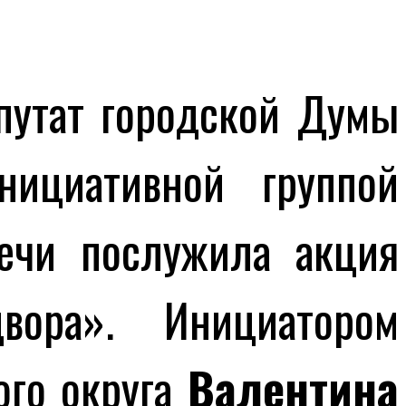
путат городской Думы
ициативной группой
речи послужила акция
ора». Инициатором
ого округа
Валентина