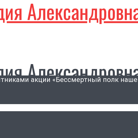
дия Александровн
дия Александровн
стниками акции «Бессмертный полк наше