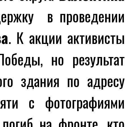
держку в проведении
ва
. К акции активисты
обеды, но результат
го здания по адресу
мяти с фотографиями
погиб на фронте, кто