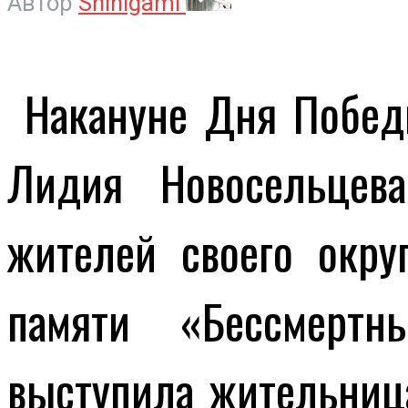
Автор
Shinigami
Накануне Дня Побед
Лидия Новосельцев
жителей своего окру
памяти «Бессмерт
выступила жительница