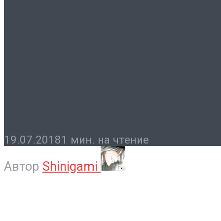
Контакты
Лидия Новосел
Президента Р
19.07.2018
1 мин. на чтение
Автор
Shinigami