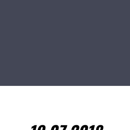
ьцева награжде
Ф Владимира 