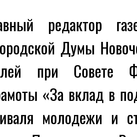
й редактор газеты
городской Думы Новоч
елей при Совете Ф
амоты «За вклад в по
тиваля молодежи и ст