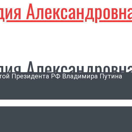
дия Александровн
дия Александровн
отой Президента РФ Владимира Путина