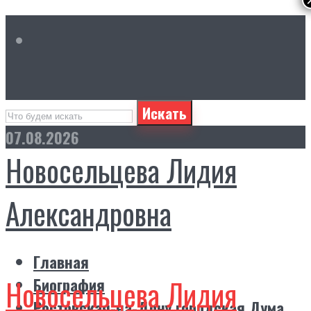
Искать
07.08.2026
Новосельцева Лидия
Александровна
Главная
Новосельцева Лидия
Биография
Ростовская-на-Дону городская Дума