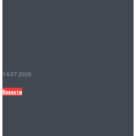
поддержки подвели важные
итоги первого потока
образовательного проекта
«Время Героинь»
14.07.2026
Новости
Лидия Новосельцева
приняла участие в