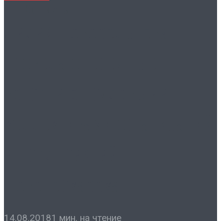
Контакты
Лидия Новосельцева
провела очередные
встречи с трудовыми
коллективами организаций
и предприятий
Новочеркасска
14.08.2018
1 мин. на чтение