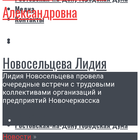
Александровна
Медиа
Контакты
Новосельцева Лидия
Лидия Новосельцева провела
Александровна
очередные встречи с трудовыми
коллективами организаций и
предприятий Новочеркасска
Главная
Биография
Ростовская-на-Дону городская Дума
Медиа
Новости
»