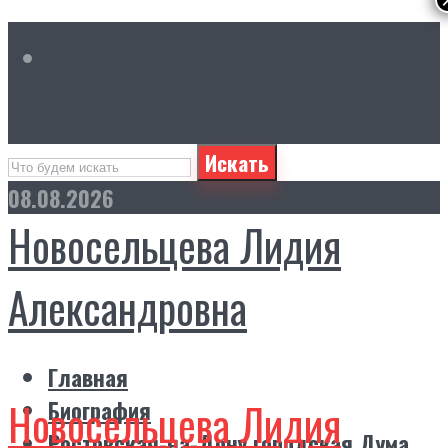
Искать
08.08.2026
Новосельцева Лидия
Александровна
Главная
Новосельцева Лидия
Биография
Ростовская-на-Дону городская Дума