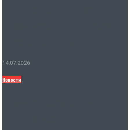
итоги первого потока
образовательного проекта
«Время Героинь»
14.07.2026
Новости
Лидия Новосельцева
приняла участие в