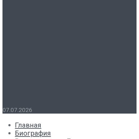
Председатель городской
Думы Лидия Новосельцева
поздравила ростовские
семьи с наступающим
праздником
07.07.2026
Главная
Биография