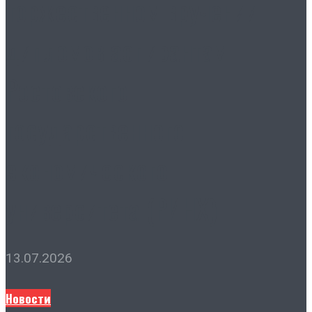
торжественном вручении
дипломов аспирантам
Ростовского
государственного
экономического
университета (РИНХ)
13.07.2026
Новости