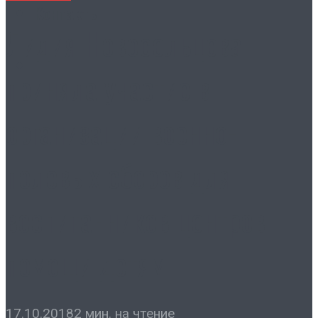
Контакты
Лидия Новосельцева
приняла участие в
организации военно-
полевых сборов для
воспитанников центров
помощи детям
17.10.2018
2 мин. на чтение