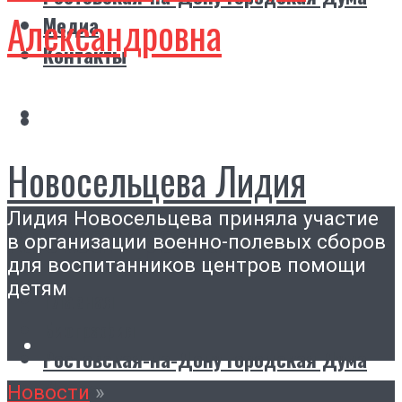
Александровна
Медиа
Контакты
Новосельцева Лидия
Лидия Новосельцева приняла участие
Александровна
в организации военно-полевых сборов
для воспитанников центров помощи
детям
Главная
Биография
Ростовская-на-Дону городская Дума
Медиа
Новости
»