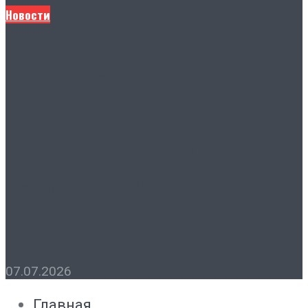
Новости
Председатель городской
Думы Лидия Новосельцева
поздравила ростовские
семьи с наступающим
праздником
07.07.2026
Главная