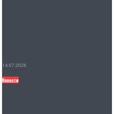
поддержки подвели важные
итоги первого потока
образовательного проекта
«Время Героинь»
14.07.2026
Новости
Лидия Новосельцева
приняла участие в