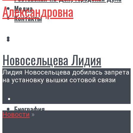
Александровна
Медиа
Контакты
Новосельцева Лидия
Лидия Новосельцева добилась запрета
Александровна
на установку вышки сотовой связи
Главная
Биография
Новости
»
Ростовская-на-Дону городская Дума
Медиа