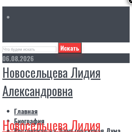
Искать
06.08.2026
Новосельцева Лидия
Александровна
Главная
Новосельцева Лидия
Биография
Ростовская-на-Дону городская Дума