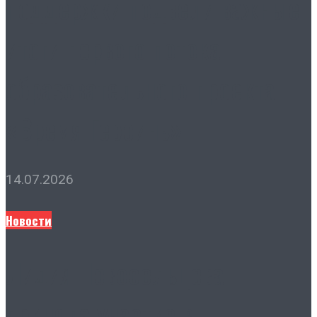
поддержки подвели важные
итоги первого потока
образовательного проекта
«Время Героинь»
14.07.2026
Новости
Лидия Новосельцева
приняла участие в