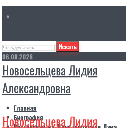
Искать
06.08.2026
Новосельцева Лидия
Александровна
Главная
Новосельцева Лидия
Биография
Ростовская-на-Дону городская Дума