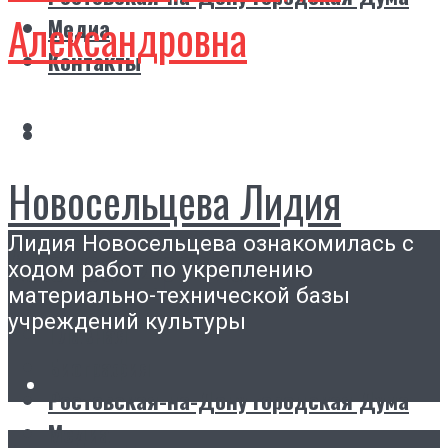
Александровна
Медиа
Контакты
Новосельцева Лидия
Лидия Новосельцева ознакомилась с
Александровна
ходом работ по укреплению
материально-технической базы
учреждений культуры
Главная
Биография
Ростовская-на-Дону городская Дума
Медиа