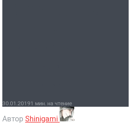
Контакты
Лидия Новосельцева
предложила
гармонизировать
отношения между
поколениями
30.01.2019
1 мин. на чтение
Автор
Shinigami