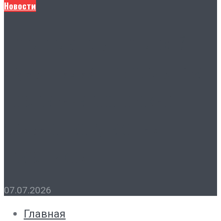
Новости
Председатель городской
Думы Лидия Новосельцева
поздравила ростовские
семьи с наступающим
праздником
07.07.2026
Главная