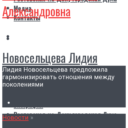
Александровна
Медиа
Контакты
Новосельцева Лидия
Лидия Новосельцева предложила
Александровна
гармонизировать отношения между
поколениями
Главная
Биография
Ростовская-на-Дону городская Дума
Новости
»
Медиа