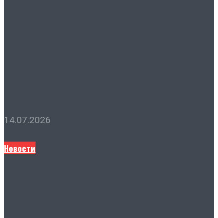
поддержки подвели важные
итоги первого потока
образовательного проекта
«Время Героинь»
14.07.2026
Новости
Лидия Новосельцева
приняла участие в