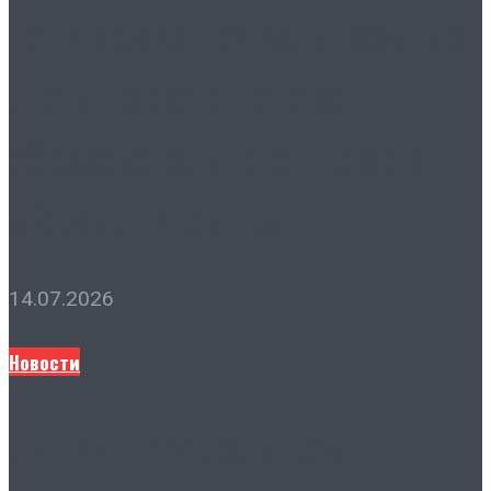
поддержки подвели важные
итоги первого потока
образовательного проекта
«Время Героинь»
14.07.2026
Новости
Лидия Новосельцева