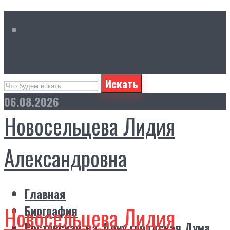
Искать
06.08.2026
Новосельцева Лидия
Александровна
Главная
Новосельцева Лидия
Биография
Ростовская-на-Дону городская Дума