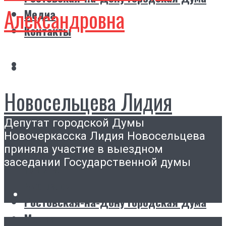
Александровна
Медиа
Контакты
Новосельцева Лидия
Депутат городской Думы
Александровна
Новочеркасска Лидия Новосельцева
приняла участие в выездном
заседании Государственной думы
Главная
Биография
Ростовская-на-Дону городская Дума
Медиа