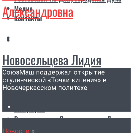
Александровна
Медиа
Контакты
Новосельцева Лидия
СоюзМаш поддержал открытие
Александровна
студенческой «Точки кипения» в
Новочеркасском политехе
Главная
Биография
Ростовская-на-Дону городская Дума
Медиа
Новости
»