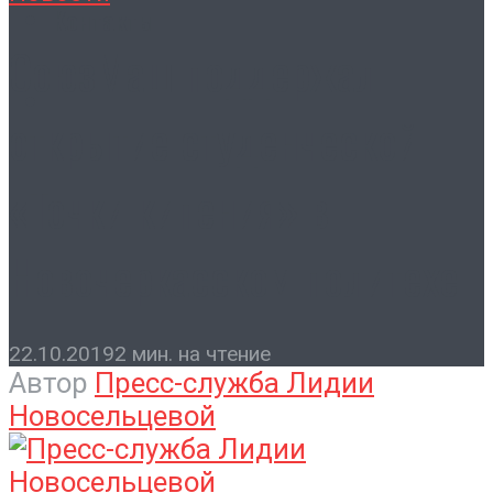
Контакты
СоюзМаш поддержал
открытие студенческой
«Точки кипения» в
Новочеркасском политехе
22.10.2019
2 мин. на чтение
Автор
Пресс-служба Лидии
Новосельцевой