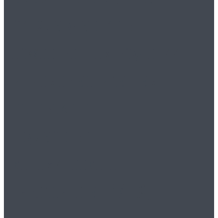
приняла участие в
торжественном вручении
дипломов аспирантам
Ростовского
государственного
экономического
университета (РИНХ)