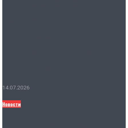
В Штабе общественной
поддержки подвели важные
итоги первого потока
образовательного проекта
«Время Героинь»
14.07.2026
Новости
Лидия Новосельцева