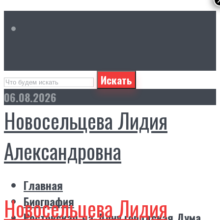
Искать
06.08.2026
Новосельцева Лидия
Александровна
Главная
Новосельцева Лидия
Биография
Ростовская-на-Дону городская Дума