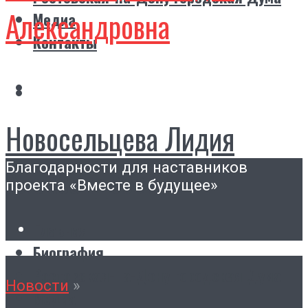
Александровна
Медиа
Контакты
Новосельцева Лидия
Благодарности для наставников
Александровна
проекта «Вместе в будущее»
Главная
Биография
Ростовская-на-Дону городская Дума
Новости
»
Медиа