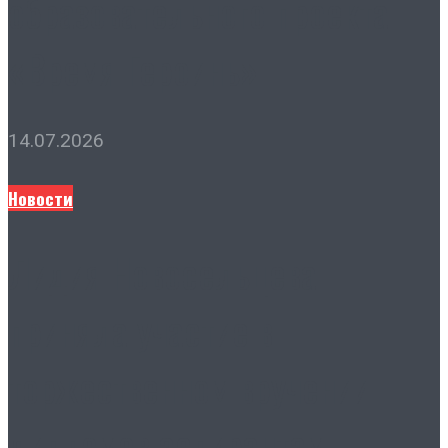
образовательного проекта
«Время Героинь»
14.07.2026
Новости
Лидия Новосельцева
приняла участие в
торжественном вручении
дипломов аспирантам