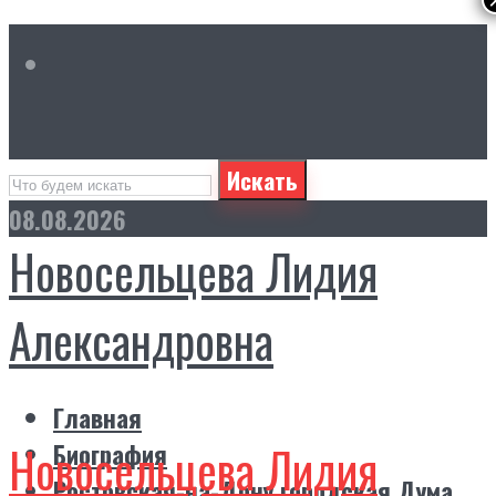
Искать
08.08.2026
Новосельцева Лидия
Александровна
Главная
Новосельцева Лидия
Биография
Ростовская-на-Дону городская Дума