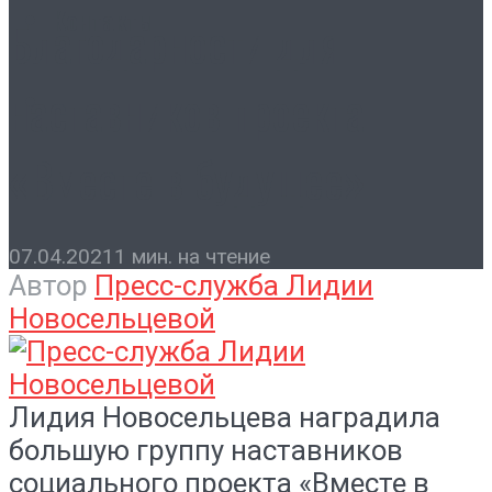
Контакты
Благодарности для
наставников проекта
«Вместе в будущее»
07.04.2021
1 мин. на чтение
Автор
Пресс-служба Лидии
Новосельцевой
Лидия Новосельцева наградила
большую группу наставников
социального проекта «Вместе в