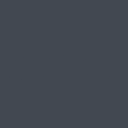
яла участие в торжествен
осударственного экономиче