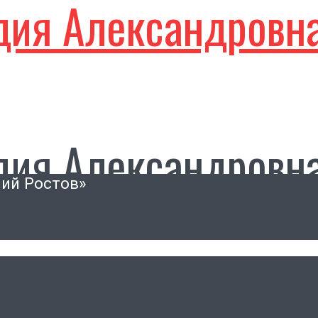
дия Александровн
дия Александровн
ний Ростов»