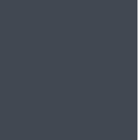
ном вручении дипломов
ского университета