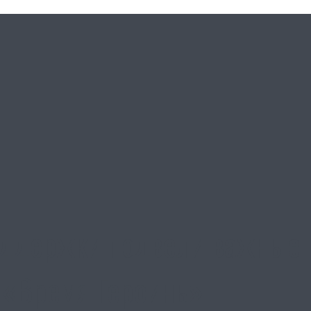
ддержки подвели важные и
 «Время Героинь»