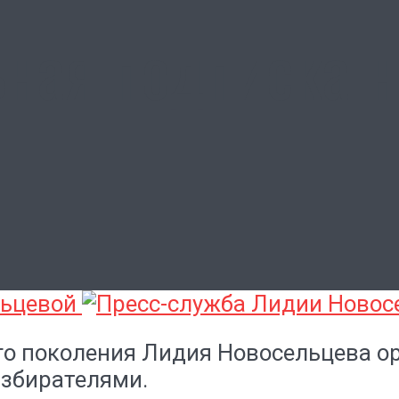
ьная подписка 
льцевой
го поколения Лидия Новосельцева о
избирателями.