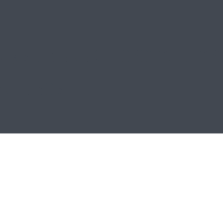
Думы Лидия Новосельцева
здником