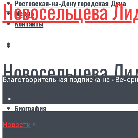
Новосельцева Ли
Ростовская-на-Дону городская Дума
Медиа
Контакты
Новосельцева Ли
Благотворительная подписка на «Вечер
Главная
Биография
Ростовская-на-Дону городская Дума
Новости
»
Медиа