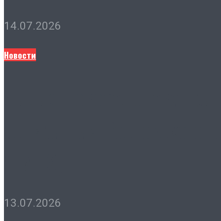
14.07.2026
Новости
Лидия Новосельцева прин
аспирантам Ростовского г
(РИНХ)
13.07.2026