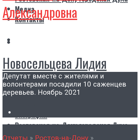
Александровна
Медиа
Контакты
Новосельцева Лидия
Депутат вместе с жителями и
Александровна
волонтерами посадили 10 саженцев
деревьев. Ноябрь 2021
Главная
Биография
Ростовская-на-Дону городская Дума
Медиа
Отчеты
»
Ростов-на-Дону
»