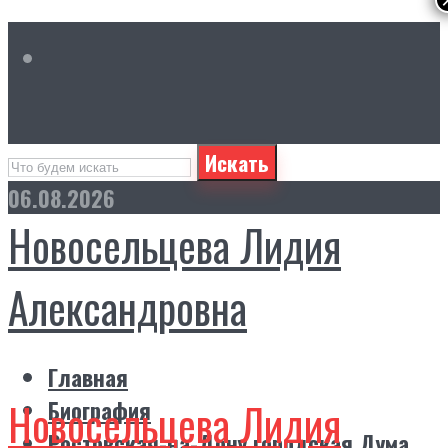
Искать
06.08.2026
Новосельцева Лидия
Александровна
Главная
Новосельцева Лидия
Биография
Ростовская-на-Дону городская Дума