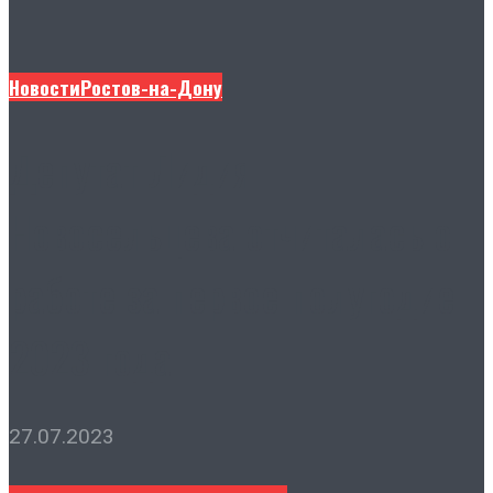
Новости
Ростов-на-Дону
Депутат Лидия
Новосельцева отчиталась о
работе за первое полугодие
2023 года
27.07.2023