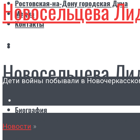
Новосельцева Ли
Ростовская-на-Дону городская Дума
Медиа
Контакты
Новосельцева Ли
Дети войны побывали в Новочеркасско
Главная
Биография
Ростовская-на-Дону городская Дума
Новости
»
Медиа