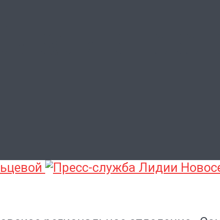
бывали в Новоч
льцевой