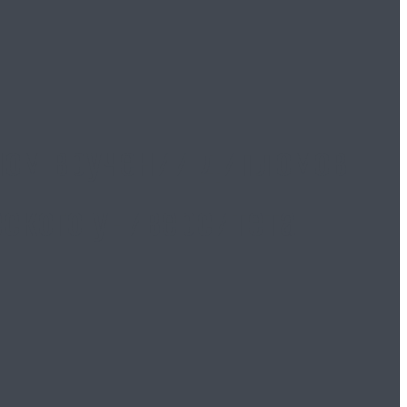
ном вручении дипломов
ского университета