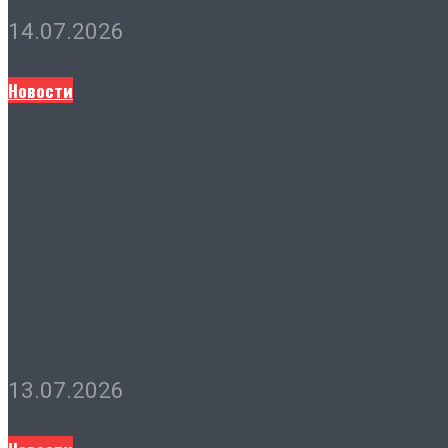
14.07.2026
Новости
Лидия Новосельцева прин
аспирантам Ростовского г
(РИНХ)
13.07.2026