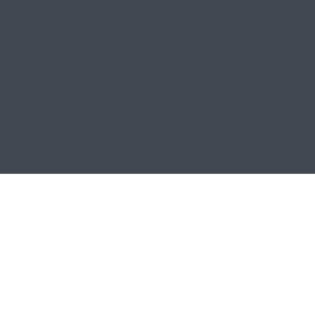
Думы Лидия Новосельцева
здником