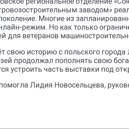
стовское региональное отделение «С
тровозостроительным заводом» реа
поколение. Многие из запланирован
нлайн-режим. Но как только ограни
ей для ветеранов
машиностроительно
дёт свою историю с польского города
музей продолжал пополнять свою бог
тся устроить часть выставки под от
помогла Лидия Новосельцева, руков