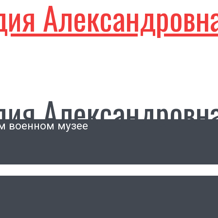
дия Александровн
дия Александровн
м военном музее