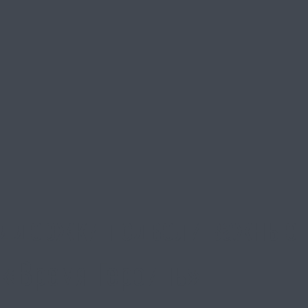
ддержки подвели важные и
 «Время Героинь»