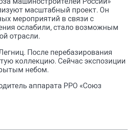
оюза машиностроителей России»
лизуют масштабный проект. Он
ных мероприятий в связи с
чения ослабили, стало возможным
й отрасли.
 Легниц. После перебазирования
атую коллекцию. Сейчас экспозиции
крытым небом.
одитель аппарата РРО «Союз