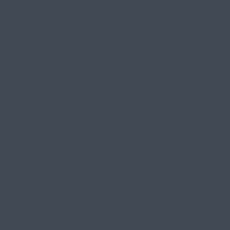
яла участие в торжествен
осударственного экономиче