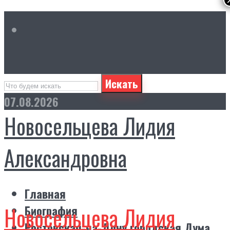
Искать
07.08.2026
Новосельцева Лидия
Александровна
Главная
Новосельцева Лидия
Биография
Ростовская-на-Дону городская Дума