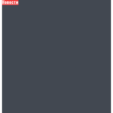
Новости
Лидия Новосельцева
приняла участие в
торжественном вручении
дипломов аспирантам
Ростовского
государственного
экономического