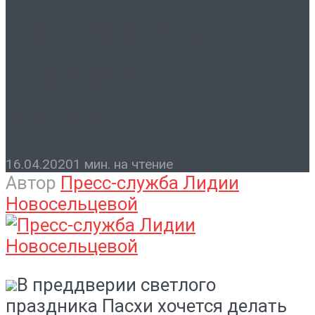
Контакты
Куличи от народной
избранницы —
пенсионерам
16.04.2020
1 мин. на чтение
Автор
Пресс-служба Лидии
Новосельцевой
В преддверии светлого
праздника Пасхи хочется делать