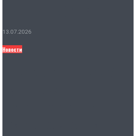
университета (РИНХ)
13.07.2026
Новости
Председатель городской
Думы Лидия Новосельцева
поздравила ростовские
семьи с наступающим