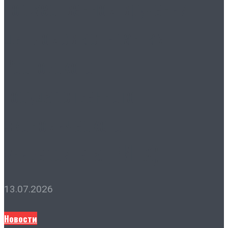
торжественном вручении
дипломов аспирантам
Ростовского
государственного
экономического
университета (РИНХ)
13.07.2026
Новости