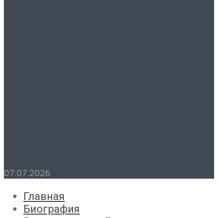
Председатель городской
Думы Лидия Новосельцева
поздравила ростовские
семьи с наступающим
праздником
07.07.2026
Главная
Биография