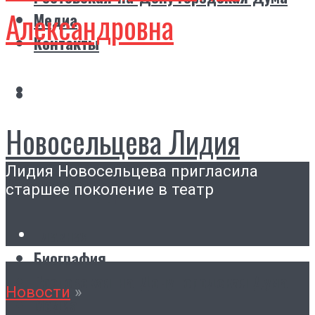
Александровна
Медиа
Контакты
Новосельцева Лидия
Лидия Новосельцева пригласила
Александровна
старшее поколение в театр
Главная
Биография
Ростовская-на-Дону городская Дума
Новости
»
Медиа