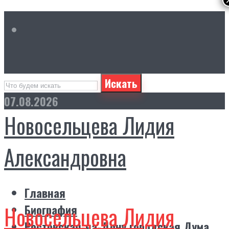
Искать
07.08.2026
Новосельцева Лидия
Александровна
Главная
Новосельцева Лидия
Биография
Ростовская-на-Дону городская Дума