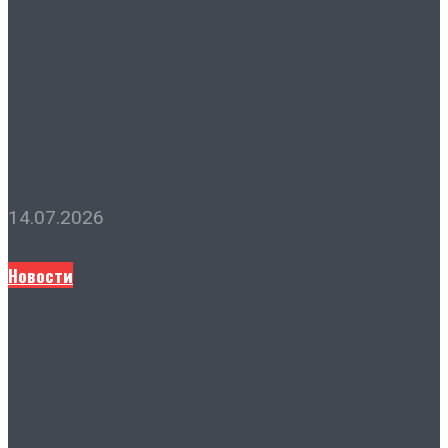
итоги первого потока
образовательного проекта
«Время Героинь»
14.07.2026
Новости
Лидия Новосельцева
приняла участие в