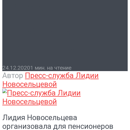
Контакты
Лидия Новосельцева
пригласила старшее
поколение в театр
24.12.2020
1 мин. на чтение
Автор
Пресс-служба Лидии
Новосельцевой
Лидия Новосельцева
организовала для пенсионеров