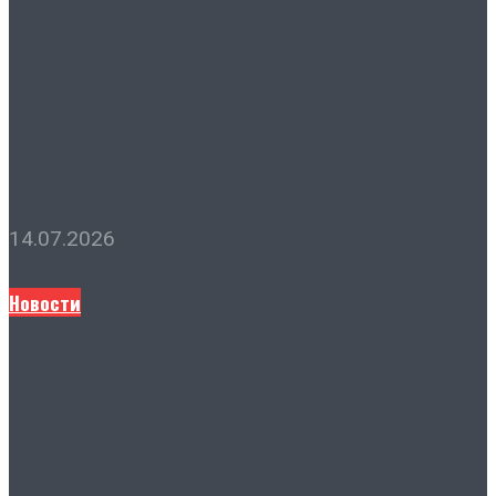
итоги первого потока
образовательного проекта
«Время Героинь»
14.07.2026
Новости
Лидия Новосельцева
приняла участие в