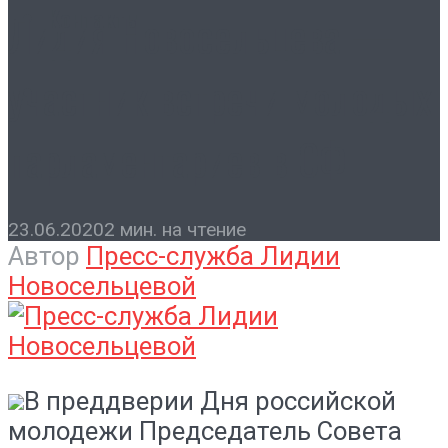
Контакты
Лидия Новосельцева —
участник встречи молодых
парламентариев в СФ
23.06.2020
2 мин. на чтение
Автор
Пресс-служба Лидии
Новосельцевой
В преддверии Дня российской
молодежи Председатель Совета