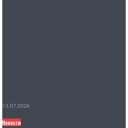
торжественном вручении
дипломов аспирантам
Ростовского
государственного
экономического
университета (РИНХ)
13.07.2026
Новости