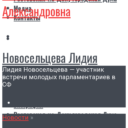
Александровна
Медиа
Контакты
Новосельцева Лидия
Лидия Новосельцева — участник
Александровна
встречи молодых парламентариев в
СФ
Главная
Биография
Ростовская-на-Дону городская Дума
Новости
»
Медиа