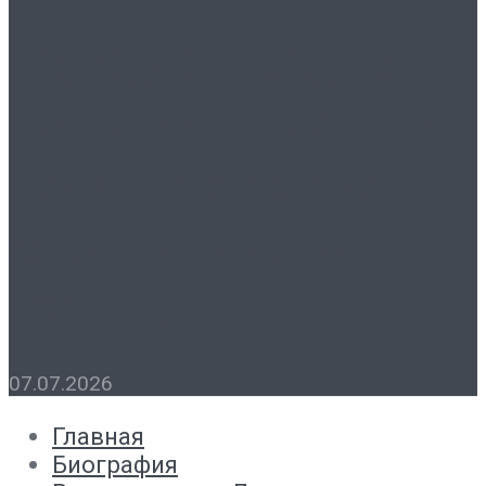
Председатель городской
Думы Лидия Новосельцева
поздравила ростовские
семьи с наступающим
праздником
07.07.2026
Главная
Биография