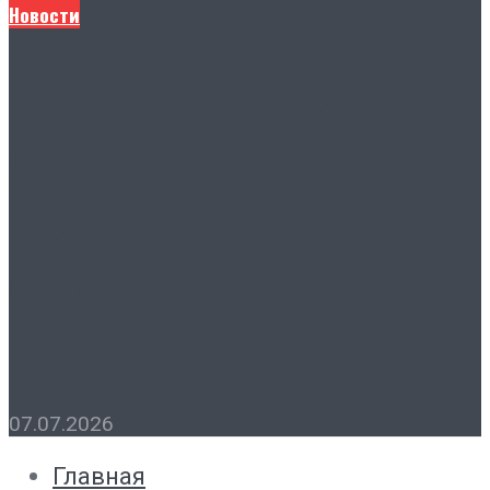
Новости
Председатель городской
Думы Лидия Новосельцева
поздравила ростовские
семьи с наступающим
праздником
07.07.2026
Главная