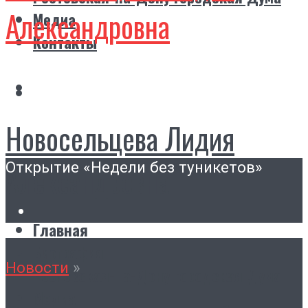
Александровна
Медиа
Контакты
Новосельцева Лидия
Открытие «Недели без туникетов»
Александровна
Главная
Биография
Новости
»
Ростовская-на-Дону городская Дума
Медиа