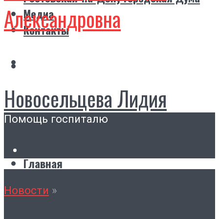
Александровна
Медиа
Контакты
Новосельцева Лидия
Помощь госпиталю
Александровна
Главная
Биография
Новости
»
Ростовская-на-Дону городская Дума
Медиа