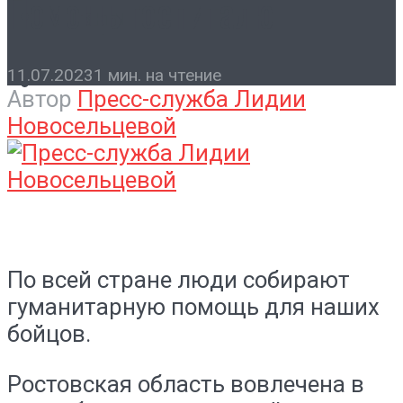
Помощь госпиталю
Контакты
11.07.2023
1 мин. на чтение
Автор
Пресс-служба Лидии
Новосельцевой
По всей стране люди собирают
гуманитарную помощь для наших
бойцов.
Ростовская область вовлечена в