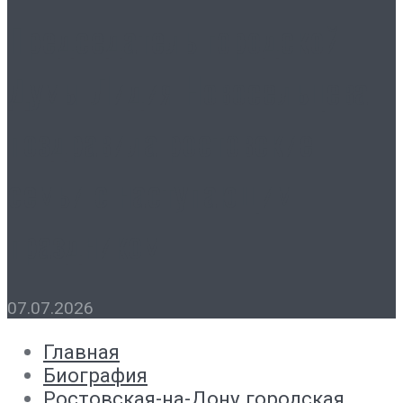
Председатель городской
Думы Лидия Новосельцева
поздравила ростовские
семьи с наступающим
праздником
07.07.2026
Главная
Биография
Ростовская-на-Дону городская