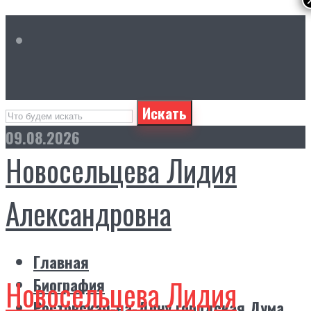
Искать
09.08.2026
Новосельцева Лидия
Александровна
Главная
Новосельцева Лидия
Биография
Ростовская-на-Дону городская Дума