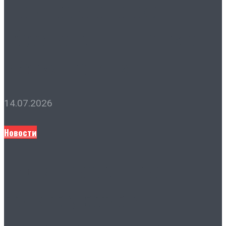
итоги первого потока
образовательного проекта
«Время Героинь»
14.07.2026
Новости
Лидия Новосельцева
приняла участие в