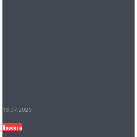
торжественном вручении
дипломов аспирантам
Ростовского
государственного
экономического
университета (РИНХ)
13.07.2026
Новости