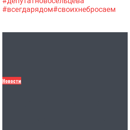
#депутатновосельцева
#всегдарядом#своихнебросаем
Другие новости
Новости
В Штабе общественной
поддержки подвели важные