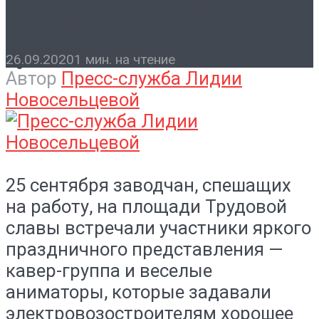
Поздравления «НЭВЗу»
Контакты
26.09.2020
1 мин. на чтение
Автор
Пресс-служба Лидии
Новосельцевой
25 сентября заводчан, спешащих
на работу, на площади Трудовой
славы встречали участники яркого
праздничного представления —
кавер-группа и веселые
аниматоры, которые задавали
электровозостроителям хорошее