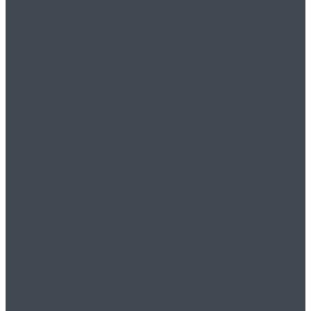
Лидия Новосельцева
приняла участие в
торжественном вручении
дипломов аспирантам
Ростовского
государственного
экономического
университета (РИНХ)