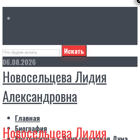
Искать
06.08.2026
Новосельцева Лидия
Александровна
Главная
Новосельцева Лидия
Биография
Ростовская-на-Дону городская Дума