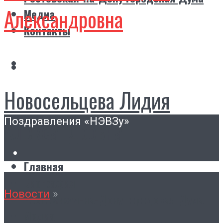
Александровна
Медиа
Контакты
Новосельцева Лидия
Поздравления «НЭВЗу»
Александровна
Главная
Биография
Новости
»
Ростовская-на-Дону городская Дума
Медиа