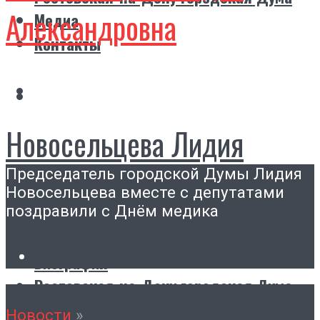
Александровна
Медиа
Контакты
Новосельцева Лидия
Председатель городской Думы Лидия
Александровна
Новосельцева вместе с депутатами
поздравили с Днём медика
Главная
Биография
Ростовская-на-Дону городская Дума
Медиа
Новости
»