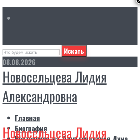
Искать
08.08.2026
Новосельцева Лидия
Александровна
Главная
Новосельцева Лидия
Биография
Ростовская-на-Дону городская Дума