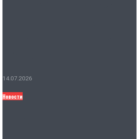
поддержки подвели важные
итоги первого потока
образовательного проекта
«Время Героинь»
14.07.2026
Новости
Лидия Новосельцева
приняла участие в