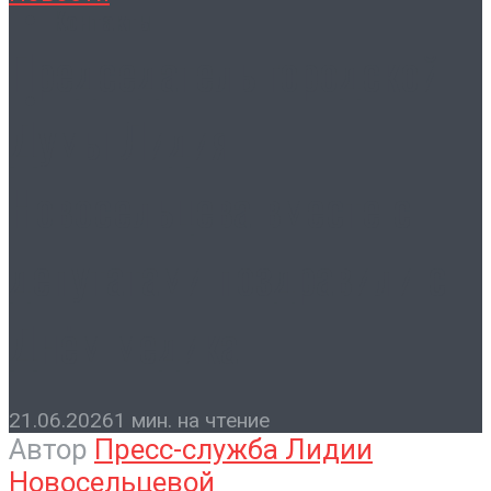
Контакты
Председатель городской
Думы Лидия
Новосельцева вместе с
депутатами поздравили с
Днём медика
21.06.2026
1 мин. на чтение
Автор
Пресс-служба Лидии
Новосельцевой