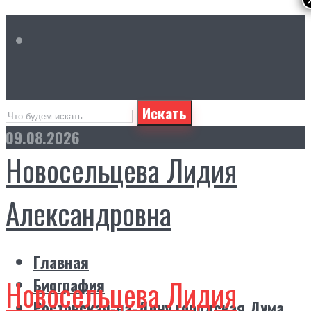
Искать
09.08.2026
Новосельцева Лидия
Александровна
Главная
Новосельцева Лидия
Биография
Ростовская-на-Дону городская Дума