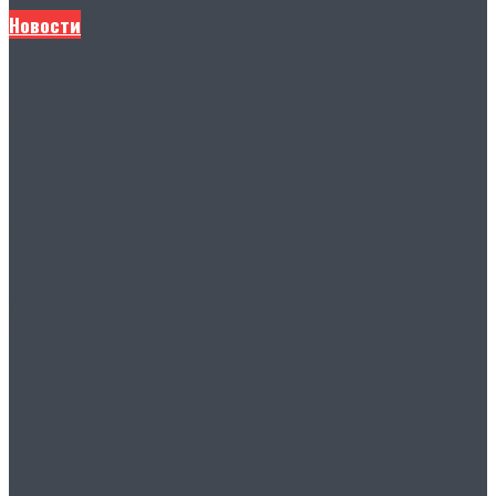
Новости
Лидия Новосельцева
приняла участие в
торжественном вручении
дипломов аспирантам
Ростовского
государственного
экономического