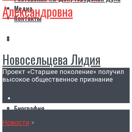
Александровна
Медиа
Контакты
Новосельцева Лидия
Проект «Старшее поколение» получил
Александровна
высокое общественное признание
Главная
Биография
Ростовская-на-Дону городская Дума
Новости
»
Медиа