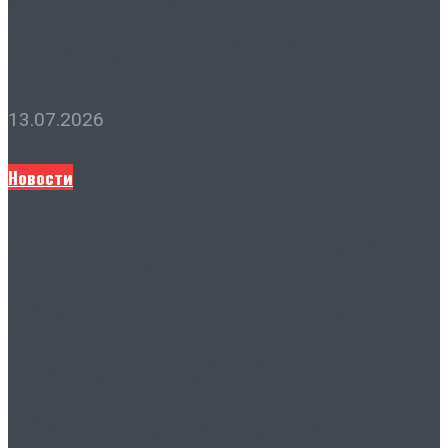
университета (РИНХ)
13.07.2026
Новости
Председатель городской
Думы Лидия Новосельцева
поздравила ростовские
семьи с наступающим