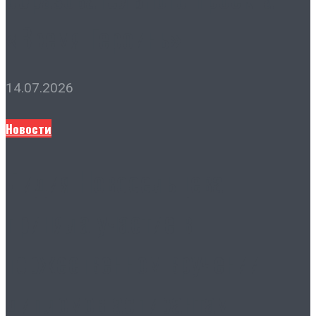
«Время Героинь»
14.07.2026
Новости
Лидия Новосельцева
приняла участие в
торжественном вручении
дипломов аспирантам