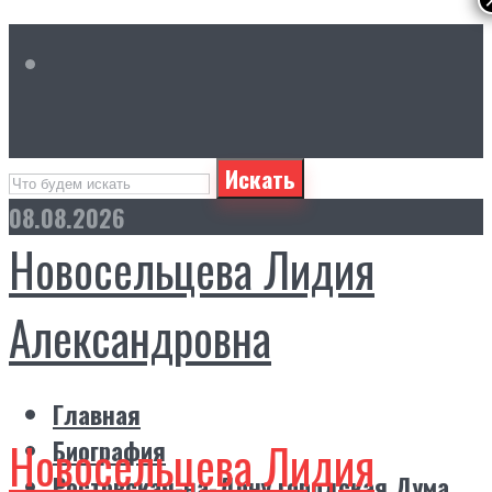
Искать
08.08.2026
Новосельцева Лидия
Александровна
Главная
Новосельцева Лидия
Биография
Ростовская-на-Дону городская Дума