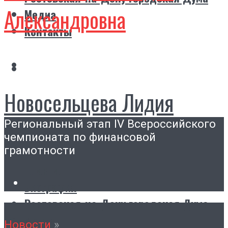
Александровна
Медиа
Контакты
Новосельцева Лидия
Региональный этап IV Всероссийского
Александровна
чемпионата по финансовой
грамотности
Главная
Биография
Ростовская-на-Дону городская Дума
Медиа
Новости
»