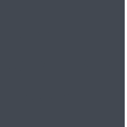
нтации,
и формирования
одежи» VI
ого форума