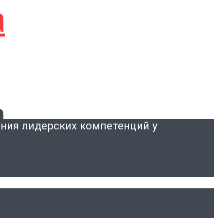
а
а
ния лидерских компетенций у