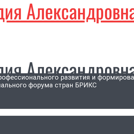
дия Александровн
дия Александровн
рофессионального развития и формирова
ального форума стран БРИКС