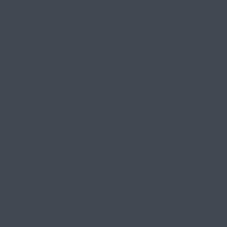
ддержки подвели важные и
 «Время Героинь»
яла участие в торжествен
осударственного экономиче