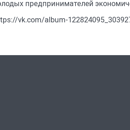
олодых предпринимателей экономиче
tps://vk.com/album-122824095_30392