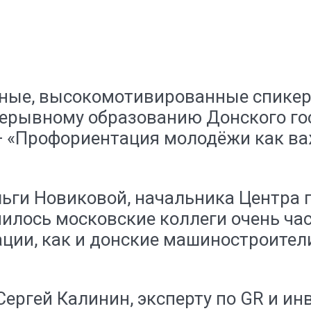
сные, высокомотивированные спикер
прерывному образованию Донского го
— «Профориентация молодёжи как в
ьги Новиковой, начальника Центра 
илось московские коллеги очень ча
ии, как и донские машиностроители
ргей Калинин, эксперту по GR и ин