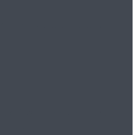
тоги первого потока
ном вручении дипломов
ского университета