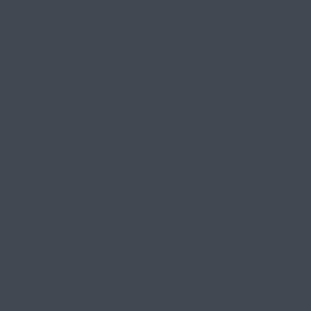
аммы профорие
ного развития 
петенций у мол
о муниципальн