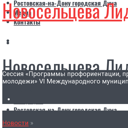
Новосельцева Ли
Ростовская-на-Дону городская Дума
Медиа
Контакты
Новосельцева Ли
Сессия «Программы профориентации, п
молодежи» VI Международного муницип
Главная
Биография
Ростовская-на-Дону городская Дума
Медиа
Новости
»