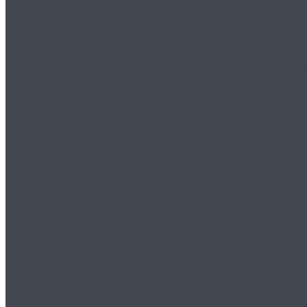
Контакты
Сессия «Прогр
профессиональ
лидерских ком
Международног