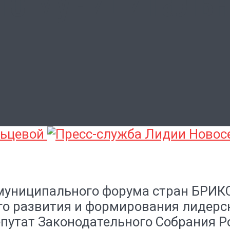
льцевой
муниципального форума стран БРИК
о развития и формирования лидерск
путат Законодательного Собрания Ро