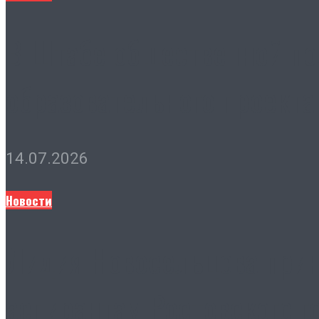
В Штабе общественной по
образовательного проекта
14.07.2026
Новости
Лидия Новосельцева прин
аспирантам Ростовского г