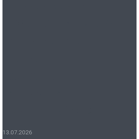
приняла участие в
торжественном вручении
дипломов аспирантам
Ростовского
государственного
экономического
университета (РИНХ)
13.07.2026