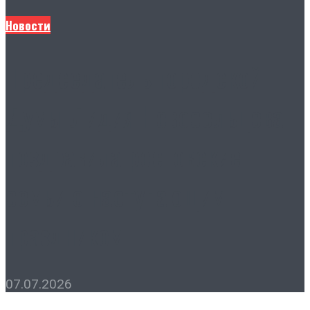
Новости
Председатель городской
Думы Лидия Новосельцева
поздравила ростовские
семьи с наступающим
праздником
07.07.2026