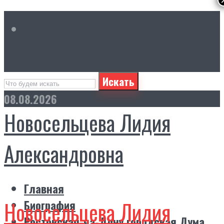
Искать
08.08.2026
Новосельцева Лидия
Александровна
Главная
Новосельцева Лидия
Биография
Ростовская-на-Дону городская Дума