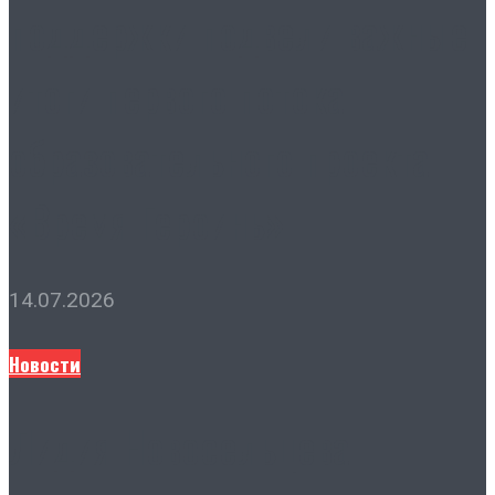
поддержки подвели важные
итоги первого потока
образовательного проекта
«Время Героинь»
14.07.2026
Новости
Лидия Новосельцева