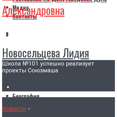
Александровна
Медиа
Контакты
Новосельцева Лидия
Школа №101 успешно реализует
Александровна
проекты Союзмаша
Главная
Биография
Ростовская-на-Дону городская Дума
Новости
»
Медиа