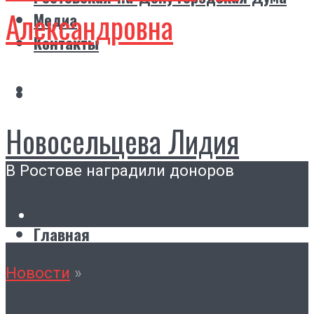
Александровна
Медиа
Контакты
Новосельцева Лидия
В Ростове наградили доноров
Александровна
Главная
Биография
Новости
»
Ростовская-на-Дону городская Дума
Медиа