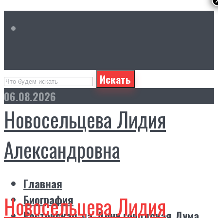
Искать
06.08.2026
Новосельцева Лидия
Александровна
Главная
Новосельцева Лидия
Биография
Ростовская-на-Дону городская Дума