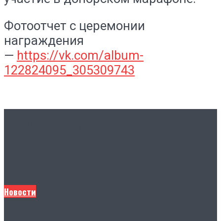
Фотоотчет с церемонии
награждения
—
https://vk.com/album-
122824095_305309743
Другие новости
Новости