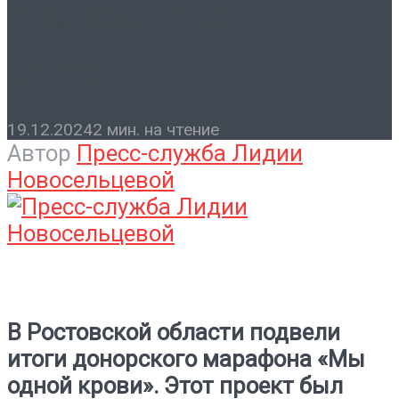
В Ростове наградили
Контакты
доноров
19.12.2024
2 мин. на чтение
Автор
Пресс-служба Лидии
Новосельцевой
В Ростовской области подвели
итоги донорского марафона «Мы
одной крови». Этот проект был