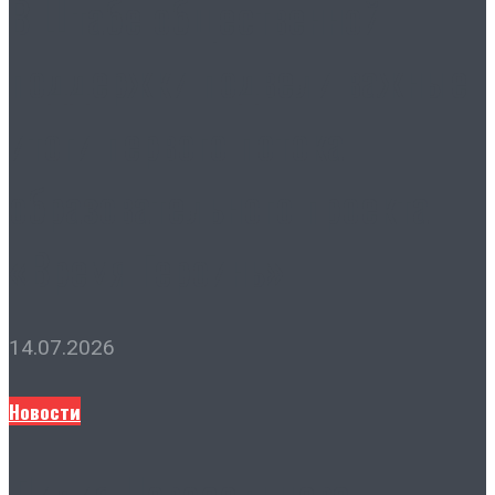
В Штабе общественной
поддержки подвели важные
итоги первого потока
образовательного проекта
«Время Героинь»
14.07.2026
Новости
Лидия Новосельцева