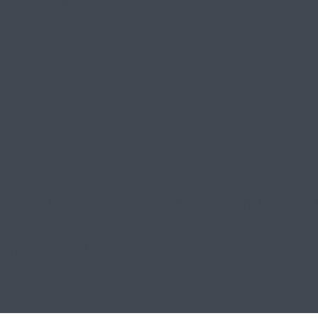
Думы Лидия Новосельцева
здником