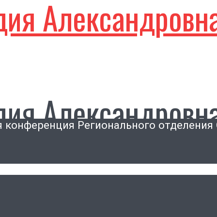
дия Александровн
дия Александровн
я конференция Регионального отделени