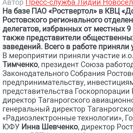
Автор
Пресс-служба Лидии Новосе
На базе ПАО «Роствертол» в КВЦ «Д
Ростовского регионального отделе
делегатов, избранных от местных 9
также представители общественны
заведений. Всего в работе приняли 
В мероприятии приняли участие и.
Тимченко
, президент Союза работо
Законодательного Собрания Ростов
предпринимательству, инвестиция
представительства Госкорпорации 
директор Таганрогского авиационно
генеральный директор Таганрогског
«Радиоэлектронные технологии», Г
ЮФУ
Инна Шевченко
, директор Ро