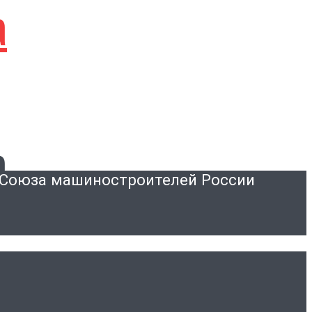
а
а
я Союза машиностроителей России