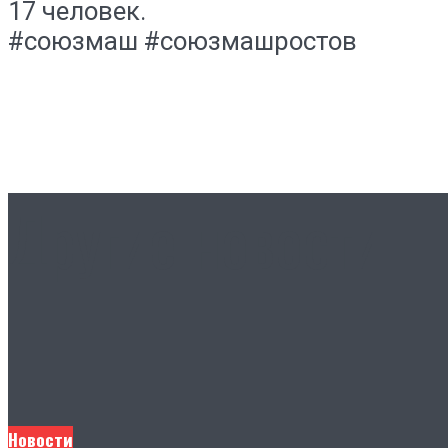
17 человек.
#союзмаш #союзмашростов
Другие новости
Новости