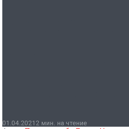
Контакты
В Ростове сост
конференция Р
Союза машинос
01.04.2021
2 мин. на чтение