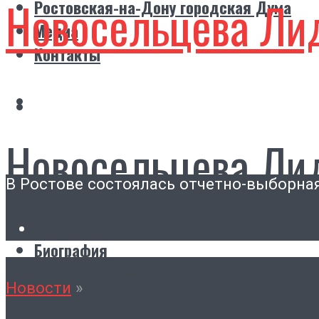
Новосельцева Ли
Ростовская-на-Дону городская Дума
Медиа
Контакты
Новосельцева Ли
В Ростове состоялась отчетно-выборна
Главная
Биография
Ростовская-на-Дону городская Дума
Новости
»
Медиа