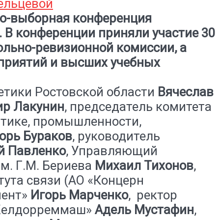
тно-выборная конференция
 В конференции приняли участие 30
рольно-ревизионной комиссии, а
приятий и высших учебных
етики Ростовской области
Вячеслав
р Лакунин
, председатель комитета
итике, промышленности,
орь Бураков
, руководитель
й Павленко
, Управляющий
м. Г.М. Бериева
Михаил Тихонов
,
тута связи (АО «Концерн
иент»
Игорь Марченко
, ректор
 «Желдорреммаш»
Адель Мустафин
,