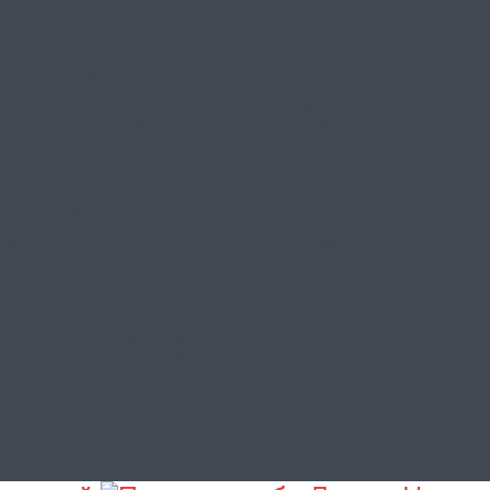
оялась отчетно
егионального о
троителей Рос