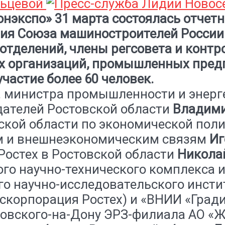
льцевой
онэкспо» 31 марта состоялась отче
ния Союза машиностроителей России.
 отделений, члены регсовета и конт
х организаций, промышленных пред
участие более 60 человек.
о. министра промышленности и энерг
дателей Ростовской области
Владими
ской области по экономической пол
м и внешнеэкономическим связям
Иг
Ростех в Ростовской области
Никола
го научно-технического комплекса и
о научно-исследовательского инсти
оскорпорация Ростех) и «ВНИИ «Град
стовского-на-Дону ЭРЗ-филиала АО