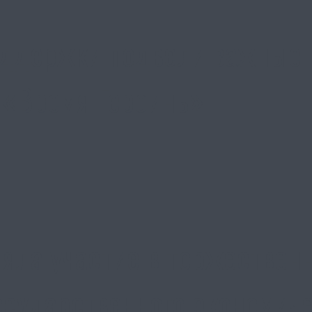
ддержки подвели важные и
 «Время Героинь»
яла участие в торжествен
осударственного экономиче