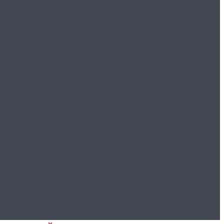
-выборная
тделения
сии