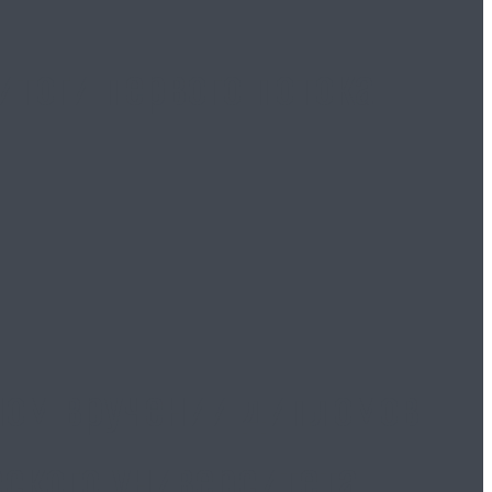
тоги первого потока
ном вручении дипломов
ского университета