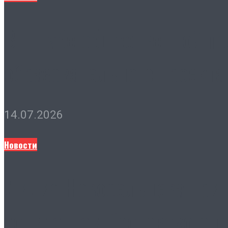
В Штабе общественной по
образовательного проекта
14.07.2026
Новости
Лидия Новосельцева прин
аспирантам Ростовского г