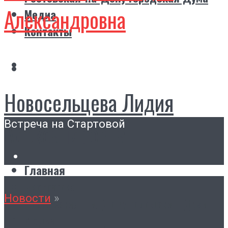
Александровна
Медиа
Контакты
Новосельцева Лидия
Встреча на Стартовой
Александровна
Главная
Биография
Новости
»
Ростовская-на-Дону городская Дума
Медиа