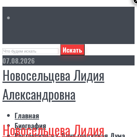
Искать
07.08.2026
Новосельцева Лидия
Александровна
Главная
Новосельцева Лидия
Биография
Ростовская-на-Дону городская Дума