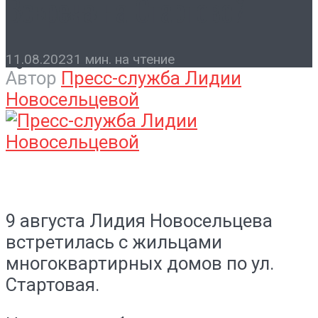
Встреча на Стартовой
Контакты
11.08.2023
1 мин. на чтение
Автор
Пресс-служба Лидии
Новосельцевой
9 августа Лидия Новосельцева
встретилась c жильцами
многоквартирных домов по ул.
Стартовая.