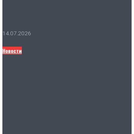
«Время Героинь»
14.07.2026
Новости
Лидия Новосельцева
приняла участие в
торжественном вручении
дипломов аспирантам