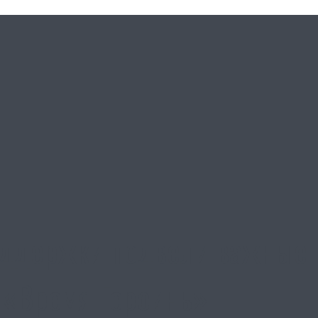
ддержки подвели важные и
 «Время Героинь»