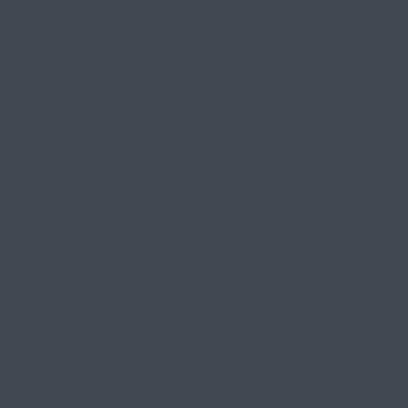
яла участие в торжествен
осударственного экономиче