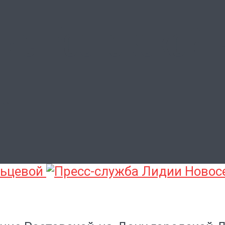
ние Ростовской-
мы
льцевой