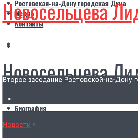
Новосельцева Ли
Ростовская-на-Дону городская Дума
Медиа
Контакты
Новосельцева Ли
Второе заседание Ростовской-на-Дону 
Главная
Биография
Ростовская-на-Дону городская Дума
Новости
»
Медиа