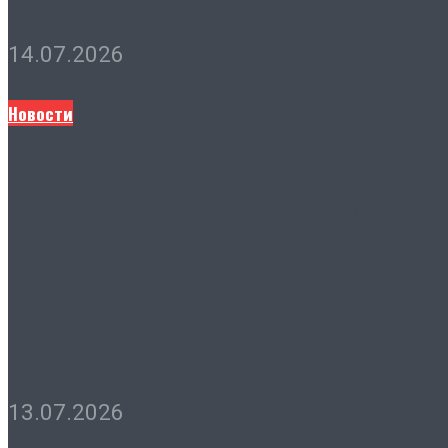
14.07.2026
Новости
Лидия Новосельцева прин
аспирантам Ростовского г
(РИНХ)
13.07.2026