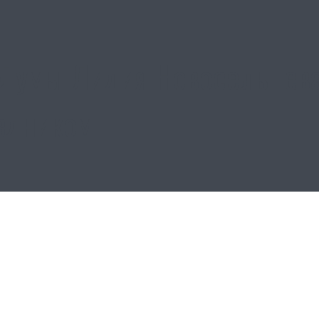
Думы Лидия Новосельцева
здником