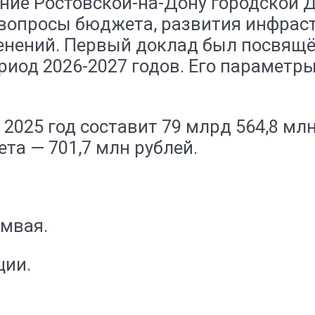
дание Ростовской-на-Дону городской
 вопросы бюджета, развития инфрас
енений. Первый доклад был посвящё
риод 2026-2027 годов. Его параметр
2025 год составит 79 млрд 564,8 млн
та — 701,7 млн рублей.
мвая.
ции.