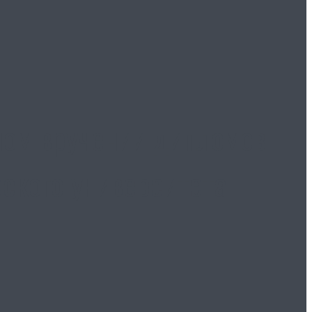
ном вручении дипломов
ского университета