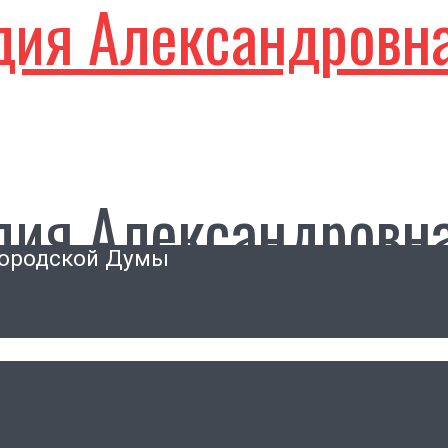
дия Александровн
дия Александровн
городской Думы