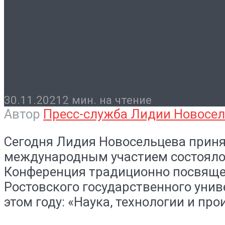
Контакты
XV Ждановские
30.11.2021
2 мин. на чтение
Автор
Пресс-служба Лидии Новосе
Сегодня Лидия Новосельцева приня
международным участием состоялос
Конференция традиционно посвящен
Ростовского государственного унив
этом году: «Наука, технологии и пр