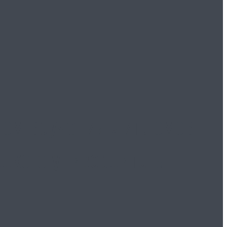
ном вручении дипломов
ского университета