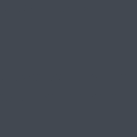
 «Время Героинь»
яла участие в торжествен
осударственного экономиче