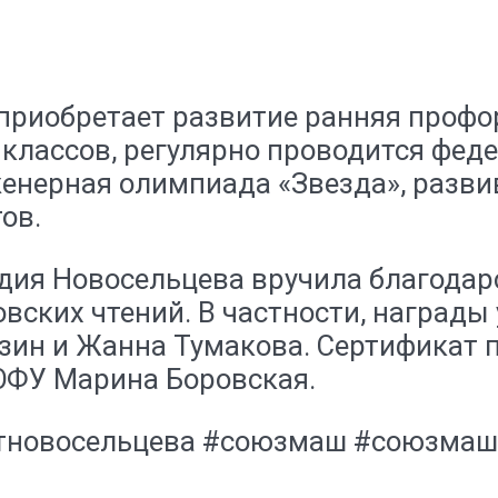
 приобретает развитие ранняя проф
 классов, регулярно проводится фе
нженерная олимпиада «Звезда», разв
ов.
дия Новосельцева вручила благодар
вских чтений. В частности, награды
озин и Жанна Тумакова. Сертификат 
ЮФУ Марина Боровская.
тновосельцева #союзмаш #союзмаш