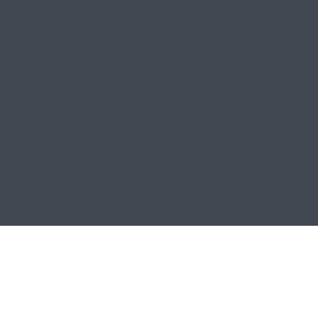
Думы Лидия Новосельцева
здником