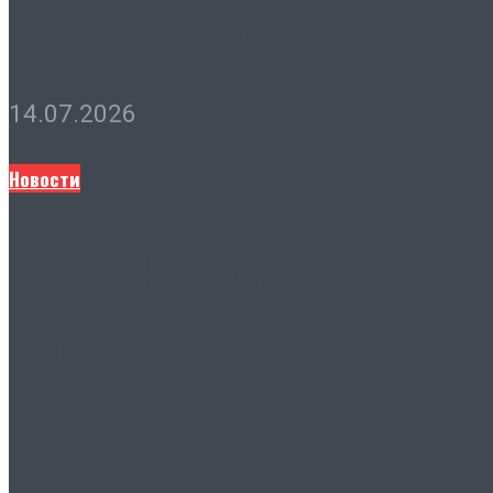
образовательного проекта
14.07.2026
Новости
Лидия Новосельцева прин
аспирантам Ростовского г
(РИНХ)