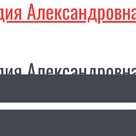
дия Александровн
дия Александровн