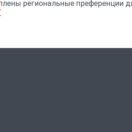
еплены региональные преференции д
У