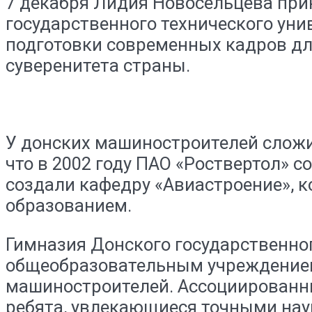
7 декабря Лидия Новосельцева прин
государственного технического уни
подготовки современных кадров дл
суверенитета страны.
У донских машиностроителей сложи
что в 2002 году ПАО «Роствертол» 
создали кафедру «Авиастроение», 
образованием.
Гимназия Донского государственног
общеобразовательным учреждением
машиностроителей. Ассоциированны
ребята, увлекающиеся точными нау