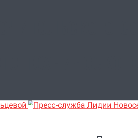
ечительского со
го техническог
льцевой