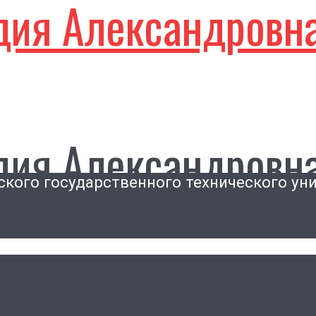
дия Александровн
дия Александровн
ского государственного технического ун