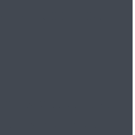
тоги первого потока
ном вручении дипломов
ского университета