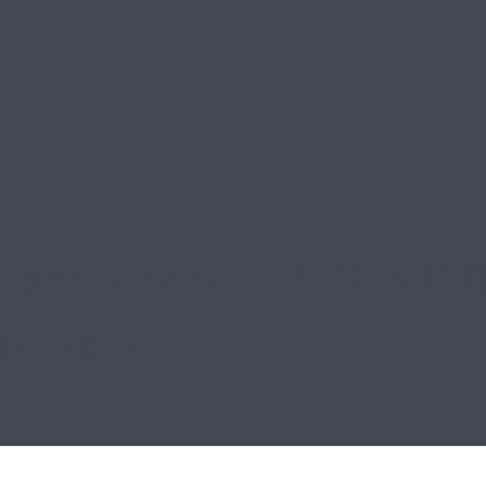
Думы Лидия Новосельцева
здником