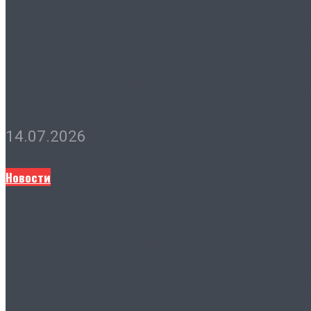
В Штабе общественной по
образовательного проекта
14.07.2026
Новости
Лидия Новосельцева прин
аспирантам Ростовского г