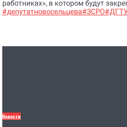
работниках», в котором будут закр
#депутатновосельцева
#ЗСРО
#ДГТ
Другие новости
Новости