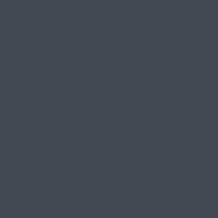
ддержки подвели важные и
 «Время Героинь»
яла участие в торжествен
осударственного экономиче