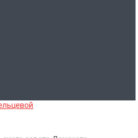
вета Донского
о университета