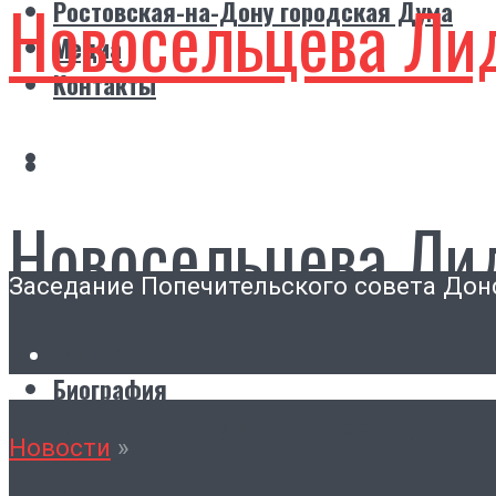
Новосельцева Ли
Ростовская-на-Дону городская Дума
Медиа
Контакты
Новосельцева Ли
Заседание Попечительского совета Дон
Главная
Биография
Ростовская-на-Дону городская Дума
Новости
»
Медиа