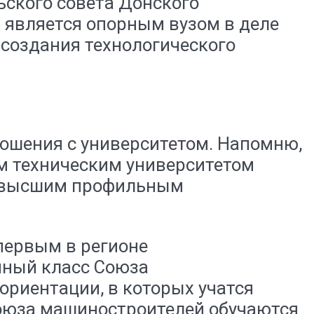
ьского совета Донского
У является опорным вузом в деле
создания технологического
ошения с университетом. Напомню,
ым техническим университетом
 с высшим профильным
первым в регионе
нный класс Союза
риентации, в которых учатся
Союза машиностроителей обучаются