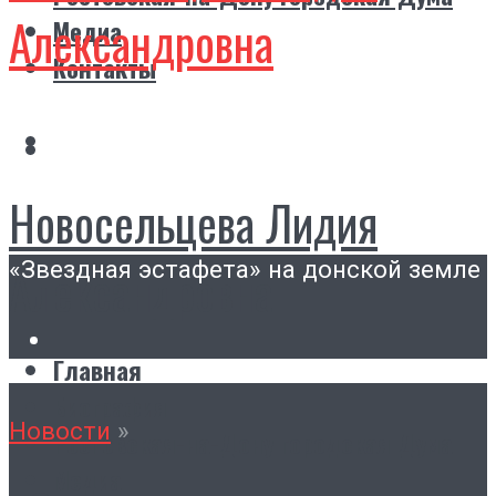
Александровна
Медиа
Контакты
Новосельцева Лидия
«Звездная эстафета» на донской земле
Александровна
Главная
Биография
Новости
»
Ростовская-на-Дону городская Дума
Медиа