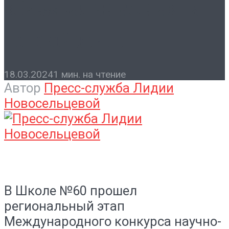
«Звездная эстафета» на
Контакты
донской земле
18.03.2024
1 мин. на чтение
Автор
Пресс-служба Лидии
Новосельцевой
В Школе №60 прошел
региональный этап
Международного конкурса научно-