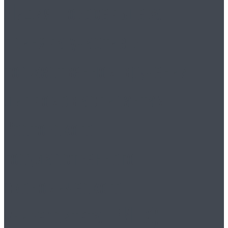
Лидия Новосельцева
приняла участие в
торжественном вручении
дипломов аспирантам
Ростовского
государственного
экономического
университета (РИНХ)