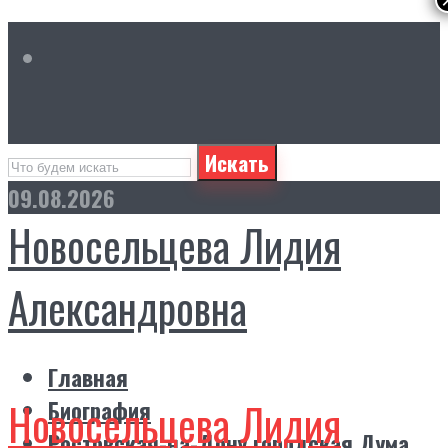
Искать
09.08.2026
Новосельцева Лидия
Александровна
Главная
Новосельцева Лидия
Биография
Ростовская-на-Дону городская Дума