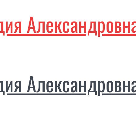
дия Александровн
дия Александровн