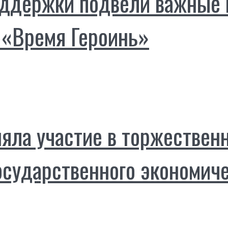
ддержки подвели важные и
 «Время Героинь»
яла участие в торжествен
осударственного экономиче