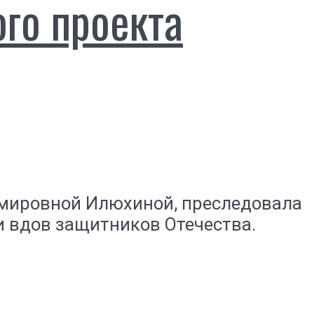
ого проекта
имировной Илюхиной, преследовала
и вдов защитников Отечества.