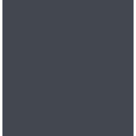
Лидия Новосельцева
приняла участие в
торжественном вручении
дипломов аспирантам
Ростовского
государственного
экономического
университета (РИНХ)