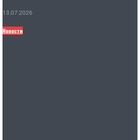
13.07.2026
Новости
Председатель городской
Думы Лидия Новосельцева
поздравила ростовские
семьи с наступающим
праздником