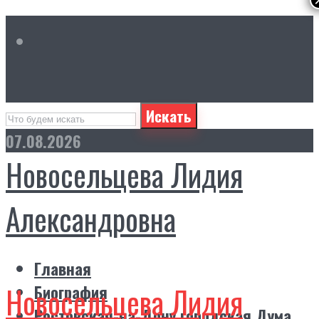
Искать
07.08.2026
Новосельцева Лидия
Александровна
Главная
Новосельцева Лидия
Биография
Ростовская-на-Дону городская Дума