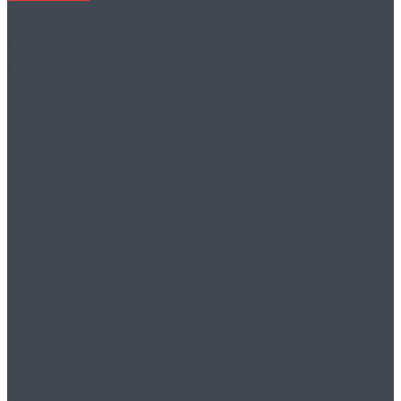
Контакты
Зампредседателя
городской Думы
Новочеркасска Лидия
Новосельцева поздравила
сотрудников оборонного
предприятия «Градиент» с
юбилеем