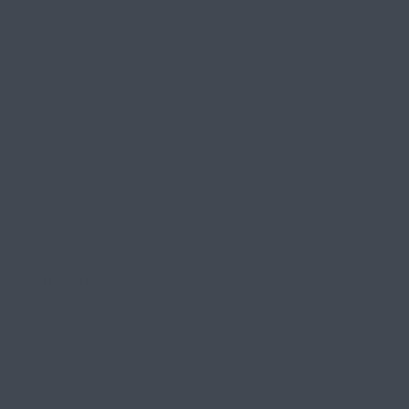
 «Время Героинь»
яла участие в торжествен
осударственного экономиче