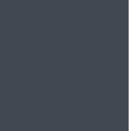
ном вручении дипломов
ского университета