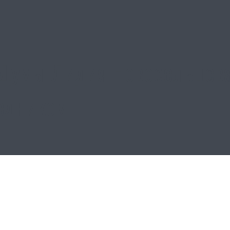
Думы Лидия Новосельцева
здником