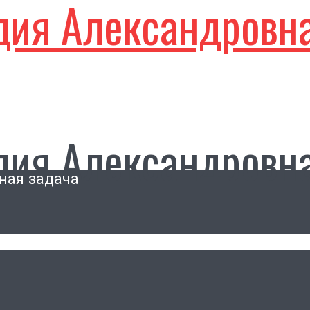
дия Александровн
дия Александровн
ная задача