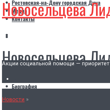
Новосельцева Ли
Ростовская-на-Дону городская Дума
Медиа
Контакты
Новосельцева Ли
Акции социальной помощи — приоритет
Главная
Биография
Ростовская-на-Дону городская Дума
Новости
»
Медиа