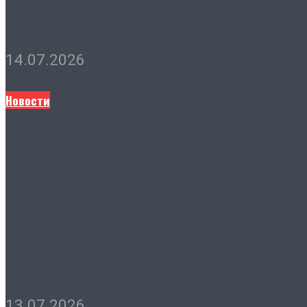
образовательного проекта
14.07.2026
Новости
Лидия Новосельцева прин
аспирантам Ростовского г
(РИНХ)
13.07.2026