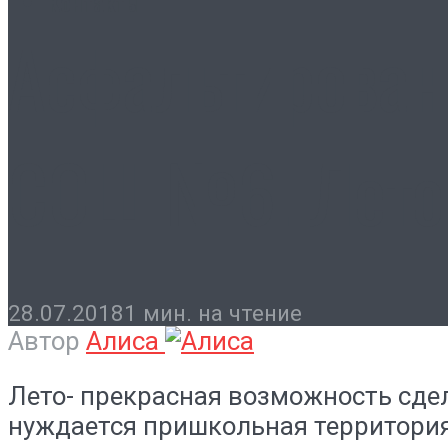
Контакты
Асфальтирован
СОШ №6. Лето
28.07.2018
1 мин. на чтение
Автор
Алиса
Лето- прекрасная возможность сдел
нуждается пришкольная территория