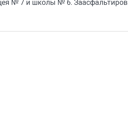
цея № 7 и школы № 6. Заасфальтиро