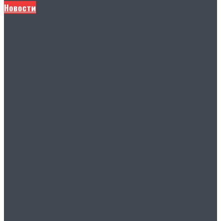
Новости
Лидия Новосельцева
приняла участие в
торжественном вручении
дипломов аспирантам
Ростовского
государственного
экономического