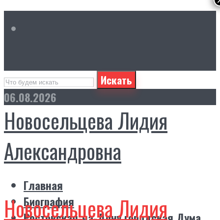
Искать
06.08.2026
Новосельцева Лидия
Александровна
Главная
Новосельцева Лидия
Биография
Ростовская-на-Дону городская Дума