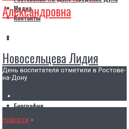
Александровна
Медиа
Контакты
Новосельцева Лидия
День воспитателя отметили в Ростове-
Александровна
на-Дону
Главная
Биография
Ростовская-на-Дону городская Дума
Новости
»
Медиа