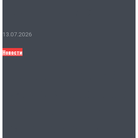
университета (РИНХ)
13.07.2026
Новости
Председатель городской
Думы Лидия Новосельцева
поздравила ростовские
семьи с наступающим