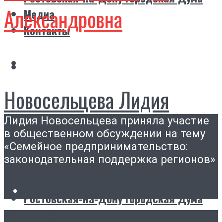
Александровна
Медиа
Контакты
Новосельцева Лидия
Лидия Новосельцева приняла участие
Александровна
в общественном обсуждении на тему
«Семейное предпринимательство:
законодательная поддержка регионов»
Главная
Биография
Ростовская-на-Дону городская Дума
Медиа