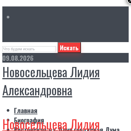
Искать
09.08.2026
Новосельцева Лидия
Александровна
Главная
Новосельцева Лидия
Биография
Ростовская-на-Дону городская Дума