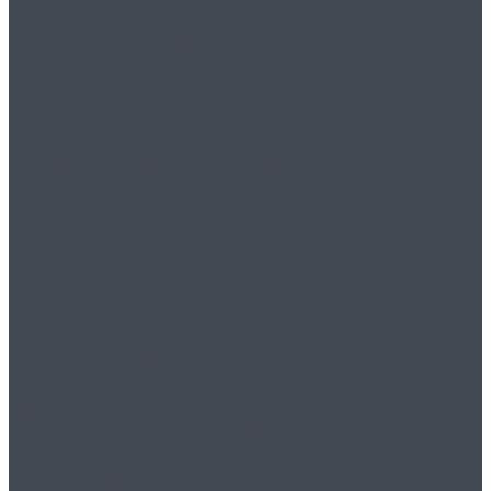
Лидия Новосельцева
приняла участие в
торжественном вручении
дипломов аспирантам
Ростовского
государственного
экономического
университета (РИНХ)