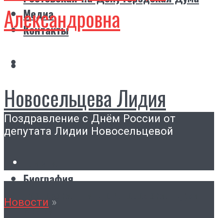
Александровна
Медиа
Контакты
Новосельцева Лидия
Поздравление с Днём России от
Александровна
депутата Лидии Новосельцевой
Главная
Биография
Ростовская-на-Дону городская Дума
Новости
»
Медиа