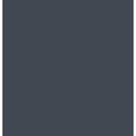
Лидия Новосельцева
приняла участие в
торжественном вручении
дипломов аспирантам
Ростовского
государственного
экономического