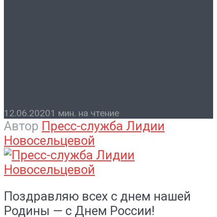
Контакты
Поздравление с Днём
России от депутата Лидии
Новосельцевой
12.06.2020
1 мин. на чтение
Автор
Пресс-служба Лидии
Новосельцевой
Поздравляю
всех с днем нашей
Родины — с Днем России!