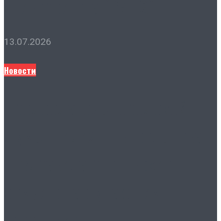
университета (РИНХ)
13.07.2026
Новости
Председатель городской
Думы Лидия Новосельцева
поздравила ростовские
семьи с наступающим
праздником