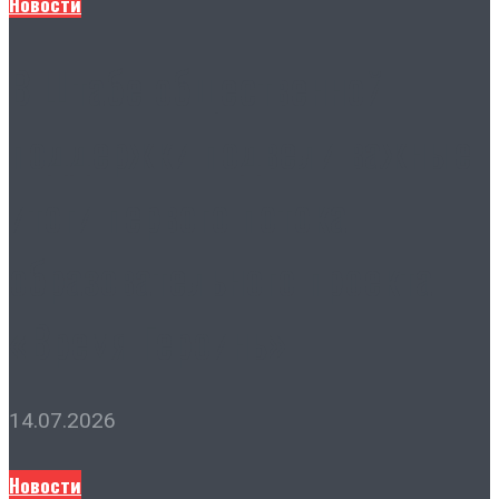
Новости
В Штабе общественной
поддержки подвели важные
итоги первого потока
образовательного проекта
«Время Героинь»
14.07.2026
Новости