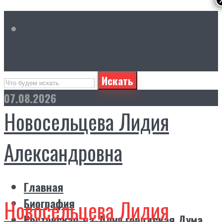
Искать
07.08.2026
Новосельцева Лидия
Александровна
Главная
Новосельцева Лидия
Биография
Ростовская-на-Дону городская Дума