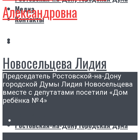
Александровна
Медиа
Контакты
Новосельцева Лидия
Председатель Ростовской-на-Дону
Александровна
городской Думы Лидия Новосельцева
вместе с депутатами посетили «Дом
ребёнка № 4»
Главная
Биография
Ростовская-на-Дону городская Дума
Медиа