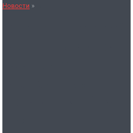
Контакты
Новости
»
Председатель Ростовской-
на-Дону городской Думы
Лидия Новосельцева
вместе с депутатами
посетили «Дом ребёнка
№ 4»