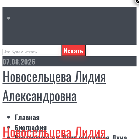
Искать
07.08.2026
Новосельцева Лидия
Александровна
Главная
Новосельцева Лидия
Биография
Ростовская-на-Дону городская Дума