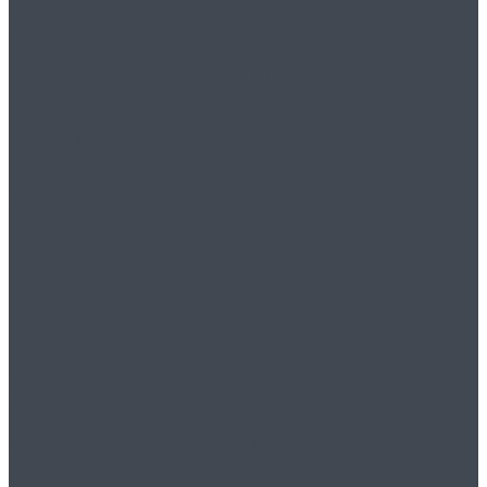
Лидия Новосельцева
приняла участие в
торжественном вручении
дипломов аспирантам
Ростовского
государственного
экономического
университета (РИНХ)