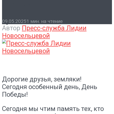
С Днём Победы!
Контакты
09.05.2025
1 мин. на чтение
Автор
Пресс-служба Лидии
Новосельцевой
Дорогие друзья, земляки!
Сегодня особенный день, День
Победы!
Сегодня мы чтим память тех, кто