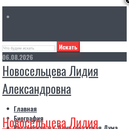
Искать
06.08.2026
Новосельцева Лидия
Александровна
Главная
Новосельцева Лидия
Биография
Ростовская-на-Дону городская Дума