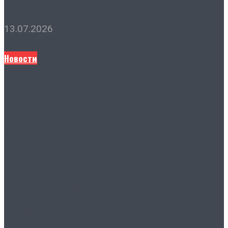
13.07.2026
Новости
Председатель городской
Думы Лидия Новосельцева
поздравила ростовские
семьи с наступающим
праздником