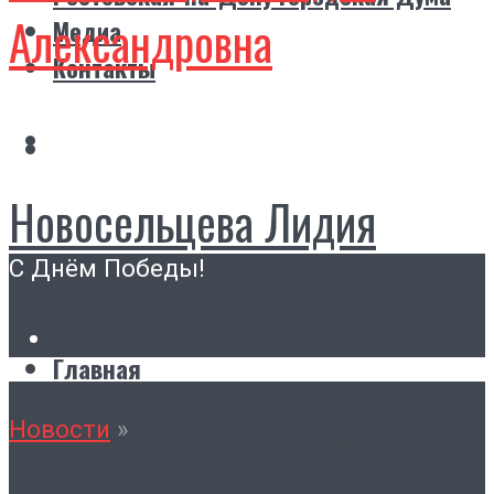
Александровна
Медиа
Контакты
Новосельцева Лидия
С Днём Победы!
Александровна
Главная
Биография
Новости
»
Ростовская-на-Дону городская Дума
Медиа