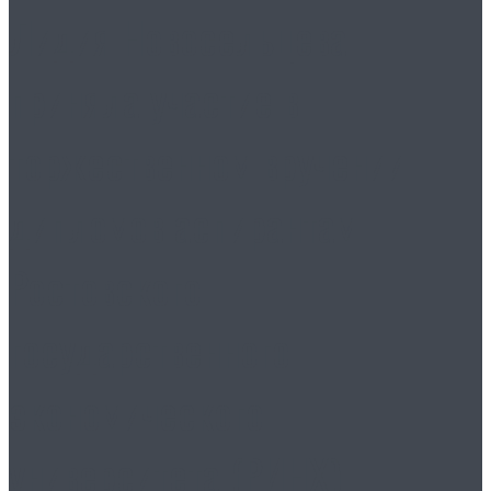
Лидия Новосельцева
приняла участие в
торжественном вручении
дипломов аспирантам
Ростовского
государственного
экономического
университета (РИНХ)