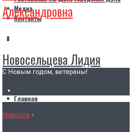
Александровна
Медиа
Контакты
Новосельцева Лидия
С Новым годом, ветераны!
Александровна
Главная
Биография
Новости
»
Ростовская-на-Дону городская Дума
Медиа