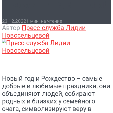
С Новым годом, ветераны!
Контакты
23.12.2022
1 мин. на чтение
Автор
Пресс-служба Лидии
Новосельцевой
Новый​ год​ и Рождество – самые
добрые и любимые праздники, они
объединяют людей, собирают
родных и близких у семейного
очага, символизируют веру в