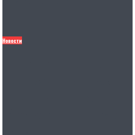
Новости
В Штабе общественной
поддержки подвели важные
итоги первого потока
образовательного проекта
«Время Героинь»