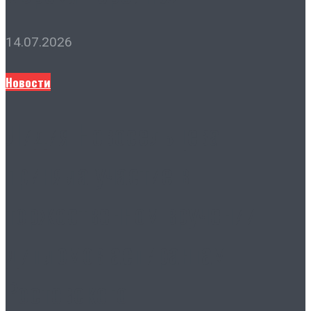
14.07.2026
Новости
Лидия Новосельцева
приняла участие в
торжественном вручении
дипломов аспирантам
Ростовского