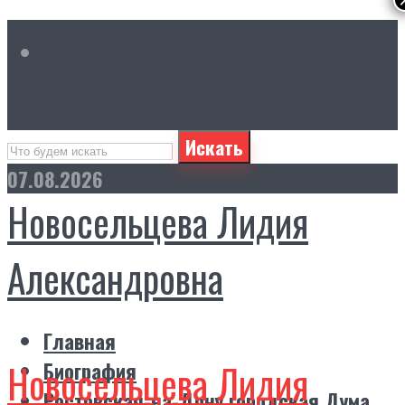
Искать
07.08.2026
Новосельцева Лидия
Александровна
Главная
Новосельцева Лидия
Биография
Ростовская-на-Дону городская Дума