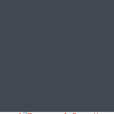
урс инновацион
отехники и инте
ЕХ