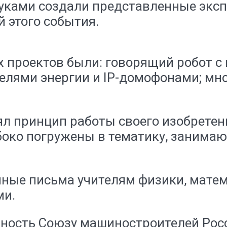
ками создали представленные экспо
 этого события.
 проектов были: говорящий робот с
телями энергии и IP-домофонами; м
л принцип работы своего изобретен
око погружены в тематику, занимаю
ные письма учителям физики, мате
ми.
ость Союзу машиностроителей Росс