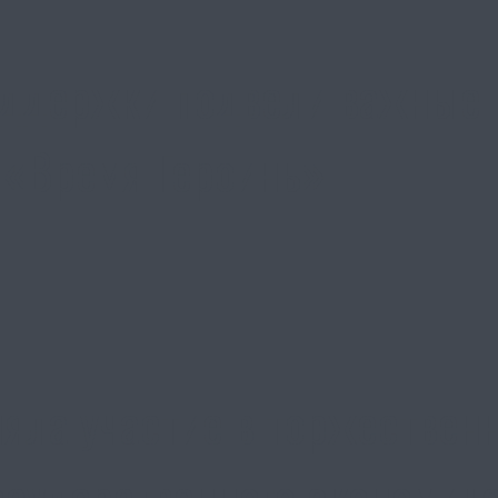
ддержки подвели важные и
 «Время Героинь»
яла участие в торжествен
осударственного экономиче