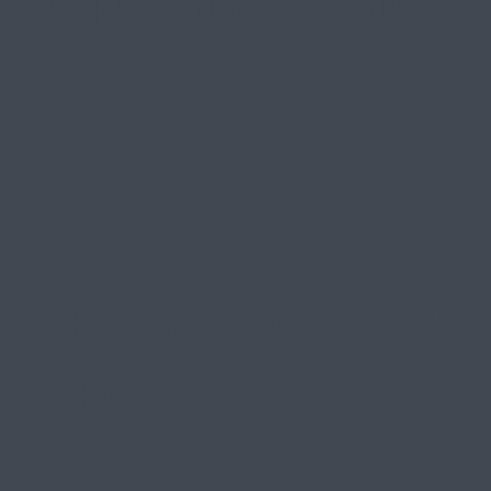
Думы Лидия Новосельцева
здником