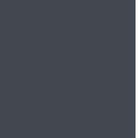
тоги первого потока
ном вручении дипломов
ского университета