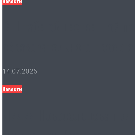
Новости
В Штабе общественной по
образовательного проекта
14.07.2026
Новости
Лидия Новосельцева прин
аспирантам Ростовского г