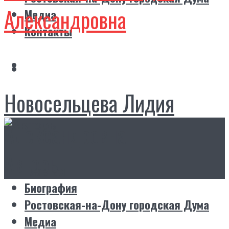
Александровна
Медиа
Контакты
Новосельцева Лидия
Александровна
Авторы
Главная
Биография
Ростовская-на-Дону городская Дума
Медиа