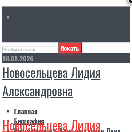
Искать
08.08.2026
Новосельцева Лидия
Александровна
Главная
Новосельцева Лидия
Биография
Ростовская-на-Дону городская Дума